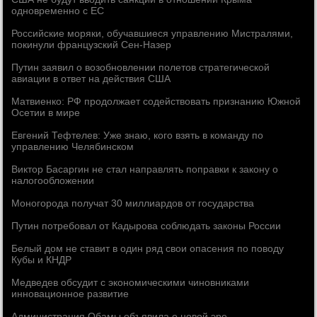
одновременно с ЕС
Российские моряки, обучавшиеся управлению Мистралями,
покинули французский Сен-Назер
Путин заявил о возобновлении полетов стратегической
авиации в ответ на действия США
Матвиенко: РФ продолжает содействовать признанию Южной
Осетии в мире
Евгений Тефтелев: Уже знаю, кого взять в команду по
управлению Челябинском
Виктор Басаргин не стал направлять поправки к закону о
налогообложении
Моногорода получат 30 миллиардов от государства
Путин потребовал от Кадырова соблюдать законы России
Белый дом не ставит в один ряд свои опасения по поводу
Кубы и КНДР
Медведев обсудит с экономическими чиновниками
инновационное развитие
Администрация Обамы объявила о новой эре