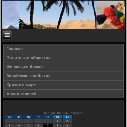
Главная
Политика и общество
Финансы и бизнес
Зарубежные события
Кризис в мире
Архив записей
Сегодня: Пятница, 7 Августа
Пн
Вт
Ср
Чт
Пт
Сб
Вс
1
2
3
4
5
6
7
8
9