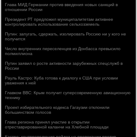
Глава МИД Германии против введения новых санкций в
отношении России
Президент РТ предложил муниципалитетам активнее
контролировать использование сельхозземель
Путин: запугать, сдержать, изолировать Россию ни у кого не
получится
Число внутренних переселенцев из Донбасса превысило
полмиллиона
Путин заявил о росте активности зарубежных спецслужб в
России
Рауль Кастро: Куба готова к диалогу к США при условии
уважения к ней
Главком ВВС: Крым получит суперсовременную авиационную
технику
Проект избирательного кодекса Гагаузии отклонили
большинством голосов
Глава региона принял участие в открытии
отреставрированной каланчи на Хлебной площади
Кастро: контрреволюция пойдет на провокации против