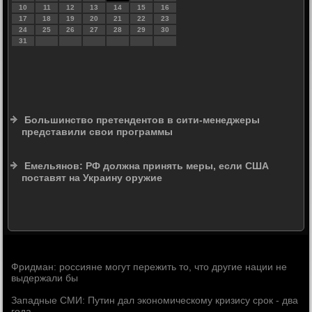
10
11
12
13
14
15
16
17
18
19
20
21
22
23
24
25
26
27
28
29
30
31
Большинство претендентов в сити-менеджеры
представили свои программы
Емельянов: РФ должна принять меры, если США
поставят на Украину оружие
Фридман: россияне могут пережить то, что другие нации не
выдержали бы
Западные СМИ: Путин дал экономическому кризису срок - два
года