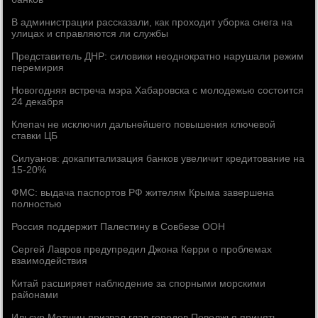
В администрации рассказали, как проходит уборка снега на
улицах и справляются ли службы
Представитель ДНР: силовики неоднократно нарушали режим
перемирия
Новогодняя встреча мэра Хабаровска с молодежью состоится
24 декабря
Клепач не исключил дальнейшего повышения ключевой
ставки ЦБ
Силуанов: докапитализация банков увеличит кредитование на
15-20%
ФМС: выдача паспортов РФ жителям Крыма завершена
полностью
Россия поддержит Палестину в Совбезе ООН
Сергей Лавров предупредил Джона Керри о проблемах
взаимодействия
Китай расширяет наблюдение за спорными морскими
районами
Ильсур Метшин призвал глав городов Поволжья принять