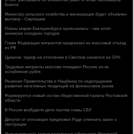
Боинга
Министру сельского хозяйства и мелиорации будет объявлен
выговор - Сарпашев
Планы мэрии Екатеринбурга прояснились - там хотят
аннексии соседних городов
Глава Федерации мигрантов предсказал их массовый отъезд
из РФ
Цуканов: тариф на отопление в Светлом снизился на 33%
Трудовые мигранты массово покидают Россию из-за
ослабления рубля
Решения Правительства и Нацбанка по недопущению
развития негативных тенденций на финансовом рынке
Формируется новый состав общественной палаты Ростовской
области
В России возбудили дело против главы СБУ
Депутат от оппозиции предложил Раде отменить закон о
люстрации
Инициативность мэров подстегнул губернатор Иркутской