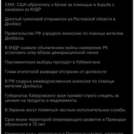
СМИ: США обратились к Китаю за помощью в борьбе с
хакерами из КНДР
Десятый гумконвой отправился из Ростовской области в
Донбасс
Правительство РФ учредило комиссию по помощи жителям
Донбасса
В КНДР назвали объявлением войны намерение РК
установить елку вблизи демаркационной линии
Парламентские выборы проходят в Узбекистане
Глава египетской разведки отстранен от должности
В РФ создана межведомственная комиссия по помощи
жителям Донбасса
Губернатор Хабаровского края призвал строго следить за
ценами на продукты и медикаменты
В Украине могут появиться частные исполнительные службы
Срок жизни территорий опережающего развития в Приморье
обозначили в 70 лет
Смертную казнь россиянина в Пакистане удалось отсрочить