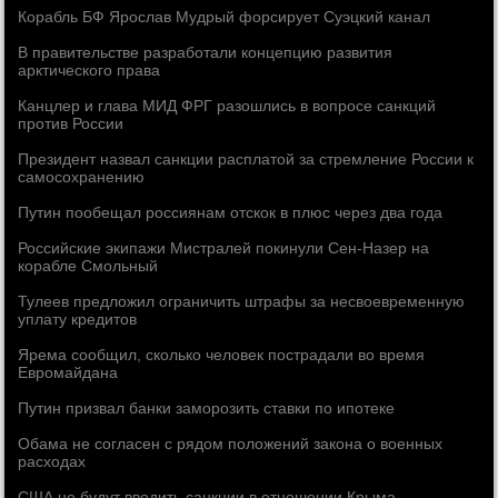
Корабль БФ Ярослав Мудрый форсирует Суэцкий канал
В правительстве разработали концепцию развития
арктического права
Канцлер и глава МИД ФРГ разошлись в вопросе санкций
против России
Президент назвал санкции расплатой за стремление России к
самосохранению
Путин пообещал россиянам отскок в плюс через два года
Российские экипажи Мистралей покинули Сен-Назер на
корабле Смольный
Тулеев предложил ограничить штрафы за несвоевременную
уплату кредитов
Ярема сообщил, сколько человек пострадали во время
Евромайдана
Путин призвал банки заморозить ставки по ипотеке
Обама не согласен с рядом положений закона о военных
расходах
США не будут вводить санкции в отношении Крыма