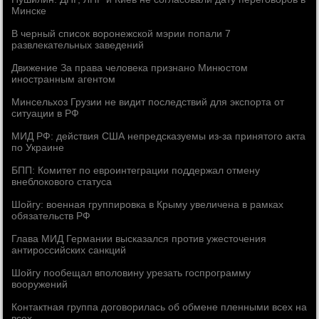
Минске
В черный список воронежской мэрии попали 7
развлекательных заведений
Движение За права человека признано Минюстом
иностранным агентом
Минсельхоз Грузии не видит последствий для экспорта от
ситуации в РФ
МИД РФ: действия США непредсказуемы из-за принятого акта
по Украине
БПП: Комитет по евроинтеграции поддержал отмену
внеблокового статуса
Шойгу: военная группировка в Крыму увеличена в рамках
обязательств РФ
Глава МИД Германии высказался против ужесточения
антироссийских санкций
Шойгу пообещал вполовину урезать госпрограмму
вооружений
Контактная группа договорилась об обмене пленными всех на
всех