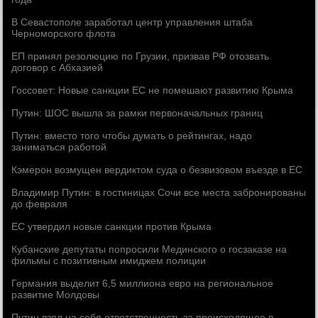
В Севастополе заработал центр управления штаба
Черноморского флота
ЕП принял резолюцию по Грузии, призвав РФ отозвать
договор с Абхазией
Госсовет: Новые санкции ЕС не помешают развитию Крыма
Путин: ШОС вышла за рамки первоначальных границ
Путин: вместо того чтобы думать о рейтингах, надо
заниматься работой
Кэмерон возмущен вердиктом суда о безвизовом въезде в ЕС
Владимир Путин: в гостиницах Сочи все места забронированы
до февраля
ЕС утвердил новые санкции против Крыма
Кубанские депутаты попросили Мединского о госзаказе на
фильмы с позитивным имиджем полиции
Германия выделит 6,5 миллиона евро на региональное
развитие Молдовы
Путин взял на себя ответственность за происходящее в