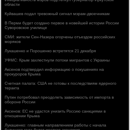
области
Куйвашев подал тревожный сигнал мэрам-двоечникам
В Перми будет создано первое в новейшей истории России
Суворовское училище
СМИ: жители Сен-Назера огорчены отъездом российских
моряков
Лукашенко и Порошенко встретятся 21 декабря
УФМС: Крым захлестнули потоки мигрантов с Украины
Аксенов подтвердил информацию о покушениях на
прокуроров Крыма
Счетная палата: США не готовы к последствиям ядерного
теракта
Путин потребовал преодолеть зависимость от импорта в
обороне России
Аксенов: ЕС не удастся унизить Россию санкциями в
отношении Крыма
Лукашенко: главным направлением работы с начала
будущего года будет жесткая экономия