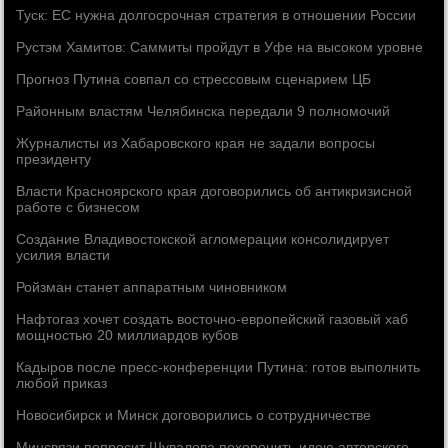
Туск: ЕС нужна долгосрочная стратегия в отношении России
Рустэм Хамитов: Саммиты пройдут в Уфе на высоком уровне
Прогноз Путина совпал со стрессовым сценарием ЦБ
Районным властям Челябинска передали 9 полномочий
Журналисты из Хабаровского края не задали вопросы
президенту
Власти Красноярского края договорились об антикризисной
работе с бизнесом
Создание Владивостокской агломерации консолидирует
усилия власти
Ройзман станет аппаратным чиновником
Нафтогаз хочет создать восточно-европейский газовый хаб
мощностью 20 миллиардов кубов
Кадыров после пресс-конференции Путина: готов выполнить
любой приказ
Новосибирск и Минск договорились о сотрудничестве
Минсвязи попросит Шувалова похоронить идею авторского