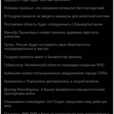
Ройзман признал, что слушания останутся без последствий
В Госдуме решили не вводить каникулы для валютной ипотеки
Ростовская область будет сотрудничать с Башкортостаном
Минобр Приангарья назвал причину задержки зарплаты
учителям
Путин: Россия будет отстаивать свою безопасность
последовательно и жестко
Госдума приняла закон о банкротстве физлиц
Губернатор Челябинской области награжден медалью МЧС
Куйвашев назвал потенциальные свердловские города-ТОРы
Лукашенко и Порошенко договорились о скорой встрече
Доклад Минобороны: в Крыму развернута самодостаточная
группировка войск
Саакашвили утверждает, что Госдеп предложил ему рабочую
визу
Пушилин: ДНР, ЛНР и Киев не согласовали дату переговоров в