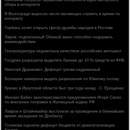
сбора в интернете
В Волгограде выросло число желающих служить в армии по
контракту
Горбань хочет открыть Центр дружбы народов в Ростове
Ларов: подписанный Обамой закон способен подорвать
взаимодействие
Генпрокуратура недовольна качеством российских автошкол
Госдума разрешила выделить банкам до 10 % средств из ФНБ
Николай Дранкович: Дефицит гречки надуманный
Болгария намерена выдать разрешения по Южному потоку
Кризис в Иркутской области был три года назад - С. Ерощенко
Михаил Бабич заинтересовался предложением Игоря Сапко
по внесению поправок в Жилищный кодекс РФ
Лавров и Штайнмайер выступили за проведение в ближайшее
время заседания по Донбассу
Голикова оценила дефицит бюджета от докапитализации
банков