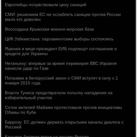
Европейцы почувствовали цену санкций
СМИ: решением ЕС не ослаблять санкции против России
мало кто доволен
Воссоздана Крымская военно-морская база
ЦИК Узбекистана: парламентские выборы состоялись
Яценюк и вице-президент ЕИБ подпишут соглашение о
кредите для Украины
Нетаньяху: впервые за время перемирия ВВС Израиля
нанесли удар по Газе
Поправки в белорусский закон о СМИ вступят в силу с 1
января 2015 года
Власти Туниса предотвратили попытку нападения на
избирательный участок
Сотни жителей Майами протестовали против инициативы
Обамы по Кубе
Баррозу: ЕС должен держать открытыми каналы диалога с
Россией
Канцлер Австрии встал на защиту России