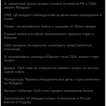
Ъ: украинский кризис вызван стычкой интересов РФ и США,
уверен Фридман
СМИ: ЦБ внедрил наблюдателей за валютными операциями в
банки
Чуркин: раскручивание тезиса о санкциях по Ирану вредно
Первый номер российско-мексиканского журнала издан в
Мексике
США призвали Белоруссию освободить представителей
оппозиции
Ъ: перекраивать границы в Европе стали США, заявил глава
Stratfor
Древна: США пока не собирается снимать запрет на экспорт
сырой нефти
Прокуратура Украины объединила все дела о преступлениях
на Майдане
Михаил Горбачев: США хотят править всемирным балом
Законопроект об общедоступных телеканалах в России
внесен в Госдуму