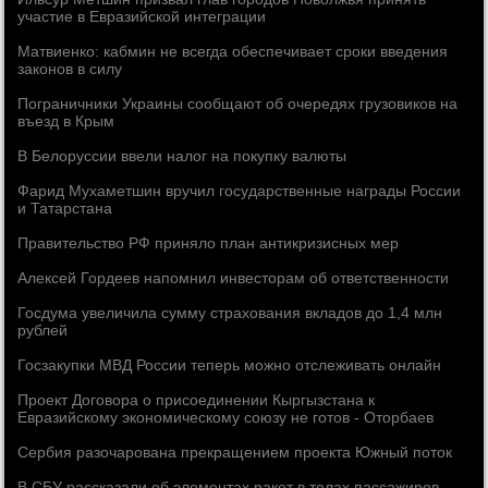
участие в Евразийской интеграции
Матвиенко: кабмин не всегда обеспечивает сроки введения
законов в силу
Пограничники Украины сообщают об очередях грузовиков на
въезд в Крым
В Белоруссии ввели налог на покупку валюты
Фарид Мухаметшин вручил государственные награды России
и Татарстана
Правительство РФ приняло план антикризисных мер
Алексей Гордеев напомнил инвесторам об ответственности
Госдума увеличила сумму страхования вкладов до 1,4 млн
рублей
Госзакупки МВД России теперь можно отслеживать онлайн
Проект Договора о присоединении Кыргызстана к
Евразийскому экономическому союзу не готов - Оторбаев
Сербия разочарована прекращением проекта Южный поток
В СБУ рассказали об элементах ракет в телах пассажиров