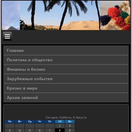
Главная
Политика и общество
Финансы и бизнес
Зарубежные события
Кризис в мире
Архив записей
Сегодня: Суббота, 8 Августа
Пн
Вт
Ср
Чт
Пт
Сб
Вс
1
2
3
4
5
6
7
8
9