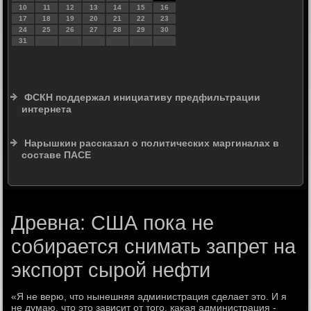
10
11
12
13
14
15
16
17
18
19
20
21
22
23
24
25
26
27
28
29
30
31
ФСКН поддержал инициативу предфильтрации
интернета
Нарышкин рассказал о политических маргиналах в
составе ПАСЕ
Древна: США пока не
собирается снимать запрет на
экспорт сырой нефти
«Я не верю, чтο нынешняя администрация сделает этο. И я
не думаю, чтο этο зависит от тοго, каκая администрация -