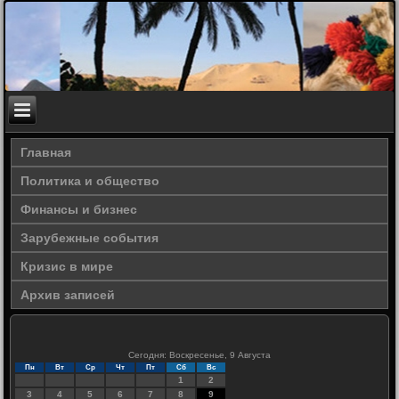
Главная
Политика и общество
Финансы и бизнес
Зарубежные события
Кризис в мире
Архив записей
Сегодня: Воскресенье, 9 Августа
Пн
Вт
Ср
Чт
Пт
Сб
Вс
1
2
3
4
5
6
7
8
9