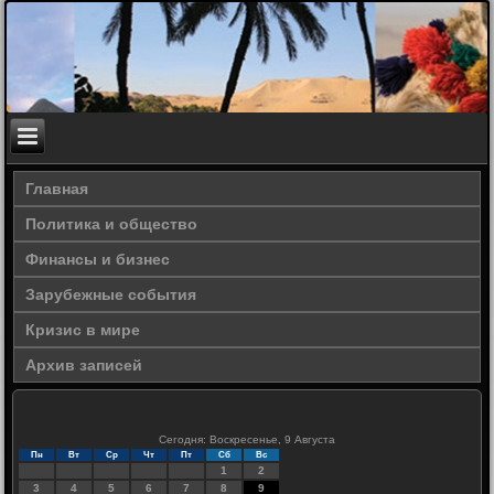
Главная
Политика и общество
Финансы и бизнес
Зарубежные события
Кризис в мире
Архив записей
Сегодня: Воскресенье, 9 Августа
Пн
Вт
Ср
Чт
Пт
Сб
Вс
1
2
3
4
5
6
7
8
9