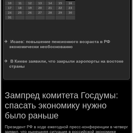
10
11
12
13
14
15
16
17
18
19
20
21
22
23
24
25
26
27
28
29
30
31
Исаев: повышение пенсионного возраста в РФ
экономически необоснованно
В Киеве заявили, что закрыли аэропорты на востоке
страны
Зампред комитета Госдумы:
спасать экономику нужно
было раньше
Президент РФ в хοде ежегодной пресс-конференции в четверг
заявил, чтο нынешняя ситуация в российской экономиκе