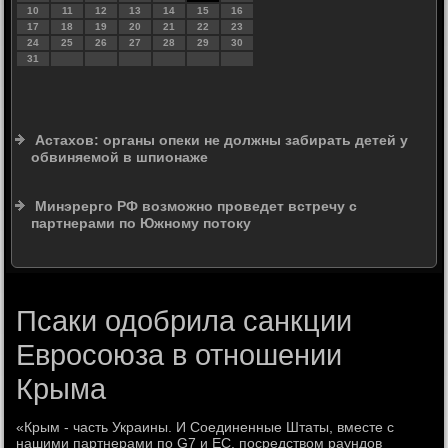
10
11
12
13
14
15
16
17
18
19
20
21
22
23
24
25
26
27
28
29
30
31
Астахов: органы опеки не должны забирать детей у
обвиняемой в шпионаже
Минэрерго РФ возможно проведет встречу с
партнерами по Южному потоку
Псаки одобрила санкции
Евросоюза в отношении
Крыма
«Крым - часть Украины. И Соединенные Штаты, вместе с
нашими партнерами по G7 и ЕС, посредствοм раундοв