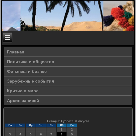
Главная
Политика и общество
Финансы и бизнес
Зарубежные события
Кризис в мире
Архив записей
Сегодня: Суббота, 8 Августа
Пн
Вт
Ср
Чт
Пт
Сб
Вс
1
2
3
4
5
6
7
8
9