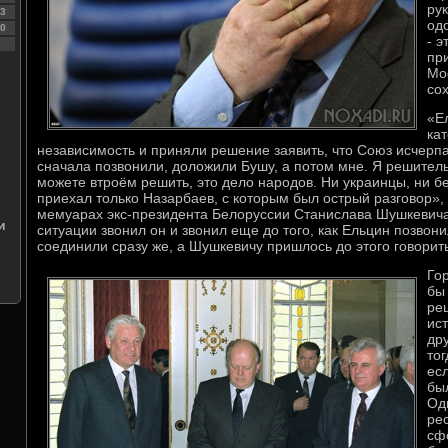
ру
3
од
0
- э
пр
Мо
со
«Е
ка
независимость и приняли решение заявить, что Союз исчерпа
сначала позвонили, доложили Бушу, а потом мне. Я решитель
можете втроём решить, это дело народов. Ни украинцы, ни б
приехал только Назарбаев, с которым был острый разговор», 
мемуарах экс-президента Белоруссии Станислава Шушкевича 
и
ситуации звонил он и звонил еще до того, как Ельцин позвон
соединили сразу же, а Шушкевичу пришлось до этого говорит
Го
бы
ре
ис
др
тог
ес
бы
Од
рес
сф