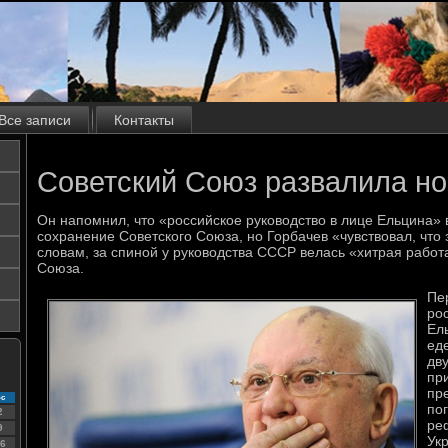
Все записи
Контакты
Советский Союз развалила н
Он напомнил, что «российское руководство в лице Ельцина»
сохранение Советского Союза, но Горбачев «чувствовал, что з
словам, за спиной у руководства СССР велась «хитрая работа
Союза.
Пе
ро
Ел
ед
дв
пр
пр
с
по
2
ре
9
Ук
6