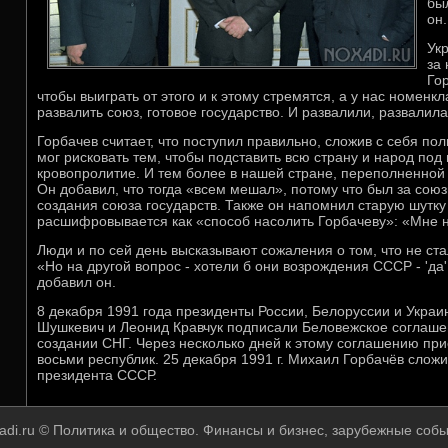
был
он.
Ук
за
Го
чтобы выиграть от этого и к этому стремятся, а у нас номенк
развалить союз, готовое государство. И развалили, развалила
Горбачев считает, что поступил правильно, сложив с себя пол
мог рисковать тем, чтобы подставить всю страну и народ под
кровопролитие. И тем более в нашей стране, переполненно
Он добавил, что тогда «всем мешал», потому что был за союз
создания союза государств. Также он напомнил старую шутку 
расшифровывается как «способ насолить Горбачеву»: «Мне н
Люди и по сей день высказывают сожаления о том, что не ста
«Но на другой вопрос - хотели б они возрождения СССР - 'да'
добавил он.
8 декабря 1991 года президенты России, Белоруссии и Укра
Шушкевич и Леонид Кравчук подписали Беловежское соглаше
создании СНГ. Через несколько дней к этому соглашению пр
восьми республик. 25 декабря 1991 г. Михаил Горбачёв слож
президента СССР.
adi.ru © Политика и общество. Финансы и бизнес, зарубежные собы