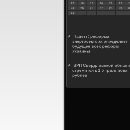
17
18
19
20
21
22
2
24
25
26
27
28
29
3
31
Пайетт: реформа
энергосектора определяет
будущее всех реформ
Украины
ВРП Свердловской област
стремится к 1,5 триллиона
рублей