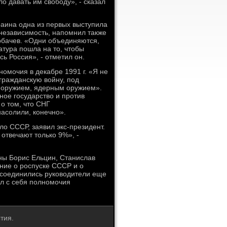
о давать им свободу», - сказал
раина одна из первых выступила
 независимость, напомнил также
рбачев. «Одни объединяются,
латура пошла на то, чтобы
сь Россия», - отметил он.
номочия в декабре 1991 г. «Я не
 гражданскую войну, под
й оружием, ядерным оружием».
ное государство и против
о том, что СНГ
асолили, конечно».
ло СССР, заявил экс-президент.
 отвечают только 9%», -
ины Борис Ельцин, Станислав
ние о роспуске СССР и о
исоединились руководители еще
ил с себя полномочия
тия.