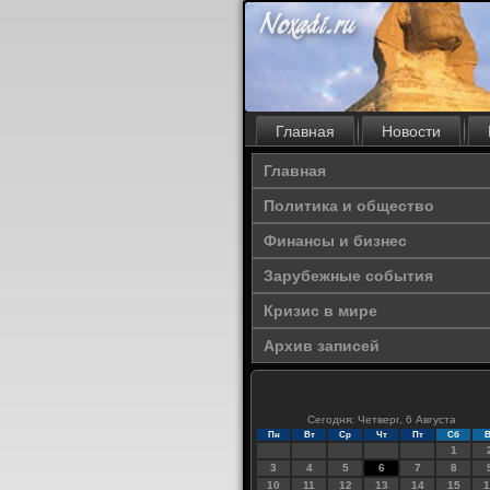
Главная
Новости
Главная
Политика и общество
Финансы и бизнес
Зарубежные события
Кризис в мире
Архив записей
Сегодня: Четверг, 6 Августа
Пн
Вт
Ср
Чт
Пт
Сб
В
1
3
4
5
6
7
8
10
11
12
13
14
15
1