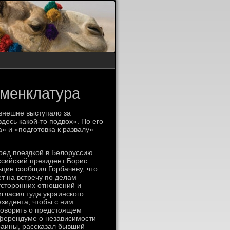
оменклатура
 внешне выступало за
десь какой-то подвох». По его
» и «подготовка к развалу»
ред поездкой в Белоруссию
ссийский президент Борис
ьцин сообщил Горбачеву, что
ет на встречу по делам
усторонних отношений и
игласил туда украинского
езидента, чтобы с ним
говорить о предстоящем
ферендуме о независимости
раины, рассказал бывший