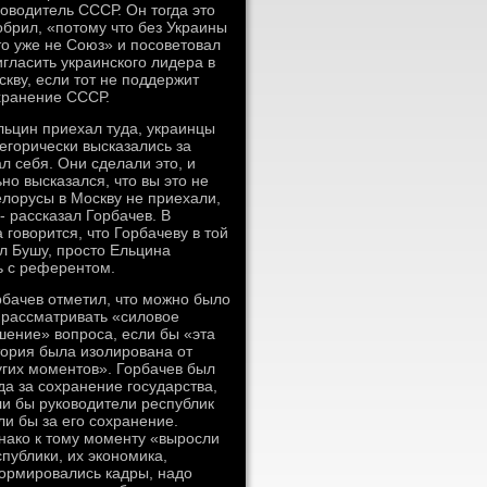
ководитель СССР. Он тогда это
обрил, «потому что без Украины
то уже не Союз» и посоветовал
игласить украинского лидера в
скву, если тот не поддержит
хранение СССР.
льцин приехал туда, украинцы
тегорически высказались за
л себя. Они сделали это, и
но высказался, что вы это не
елорусы в Москву не приехали,
- рассказал Горбачев. В
говорится, что Горбачеву в той
ил Бушу, просто Ельцина
ь с референтом.
рбачев отметил, что можно было
 рассматривать «силовое
шение» вопроса, если бы «эта
тория была изолирована от
угих моментов». Горбачев был
да за сохранение государства,
ли бы руководители республик
ли бы за его сохранение.
нако к тому моменту «выросли
публики, их экономика,
ормировались кадры, надо