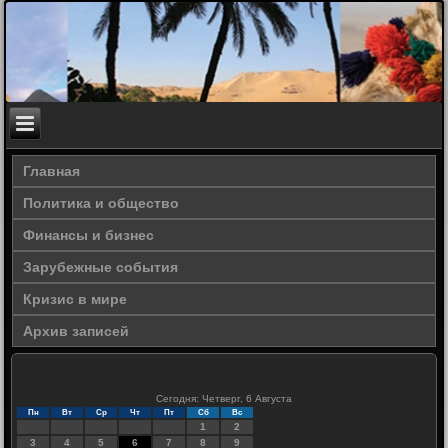
Главная
Политика и общество
Финансы и бизнес
Зарубежные события
Кризис в мире
Архив записей
Сегодня: Четверг, 6 Августа
Пн
Вт
Ср
Чт
Пт
Сб
Вс
1
2
3
4
5
6
7
8
9