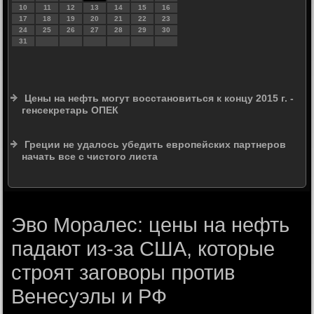
10
11
12
13
14
15
16
17
18
19
20
21
22
23
24
25
26
27
28
29
30
31
Цены на нефть могут восстановиться к концу 2015 г. -
генсекретарь ОПЕК
Греции не удалось убедить европейских партнеров
начать все с чистого листа
Эво Моралес: цены на нефть
падают из-за США, которые
строят заговоры против
Венесуэлы и РФ