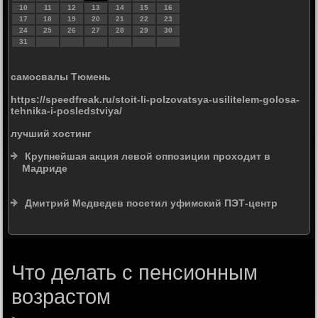
10
11
12
13
14
15
16
17
18
19
20
21
22
23
24
25
26
27
28
29
30
31
самосвалы Тюмень
https://speedfreak.ru/stoit-li-polzovatsya-usilitelem-golosa-
tehnika-i-posledstviya/
лучший хостинг
Крупнейшая акция левой оппозиции проходит в
Мадриде
Дмитрий Медведев посетил уфимский ПЭТ-центр
Что делать с пенсионным
возрастом