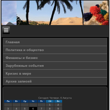
Главная
Политика и общество
Финансы и бизнес
Зарубежные события
Кризис в мире
Архив записей
Сегодня: Четверг, 6 Августа
Пн
Вт
Ср
Чт
Пт
Сб
Вс
1
2
3
4
5
6
7
8
9