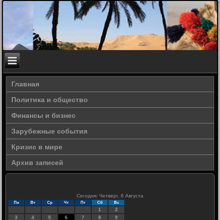
Главная
Политика и общество
Финансы и бизнес
Зарубежные события
Кризис в мире
Архив записей
Сегодня: Четверг, 6 Августа
Пн
Вт
Ср
Чт
Пт
Сб
Вс
1
2
3
4
5
6
7
8
9