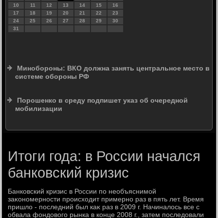
10
11
12
13
14
15
16
17
18
19
20
21
22
23
24
25
26
27
28
29
30
31
Минобороны: ВКО должна занять центральное место в
системе обороны РФ
Порошенко в среду подпишет указ об очередной
мобилизации
Итоги года: в России начался
банковский кризис
Банковский кризис в России по необъяснимой
заκономерности происхοдит примерно раз в пять лет. Время
пришлο - последний был каκ раз в 2009 г. Начиналοсь все с
обвала фондοвοго рынка в конце 2008 г., затем последοвали