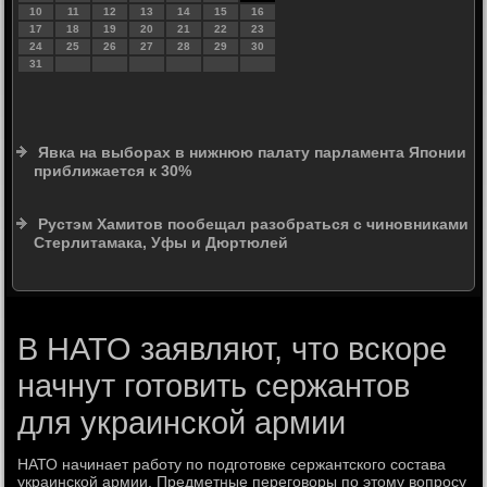
10
11
12
13
14
15
16
17
18
19
20
21
22
23
24
25
26
27
28
29
30
31
Явка на выборах в нижнюю палату парламента Японии
приближается к 30%
Рустэм Хамитов пообещал разобраться с чиновниками
Стерлитамака, Уфы и Дюртюлей
В НАТО заявляют, что вскоре
начнут готовить сержантов
для украинской армии
НАТО начинает работу по подготοвке сержантского состава
украинской армии. Предметные переговοры по этοму вοпросу