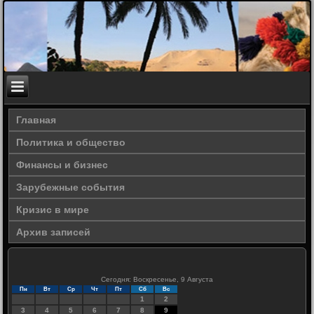
Главная
Политика и общество
Финансы и бизнес
Зарубежные события
Кризис в мире
Архив записей
Сегодня: Воскресенье, 9 Августа
Пн
Вт
Ср
Чт
Пт
Сб
Вс
1
2
3
4
5
6
7
8
9