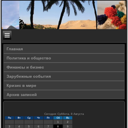
Главная
Политика и общество
Финансы и бизнес
Зарубежные события
Кризис в мире
Архив записей
Сегодня: Суббота, 8 Августа
Пн
Вт
Ср
Чт
Пт
Сб
Вс
1
2
3
4
5
6
7
8
9