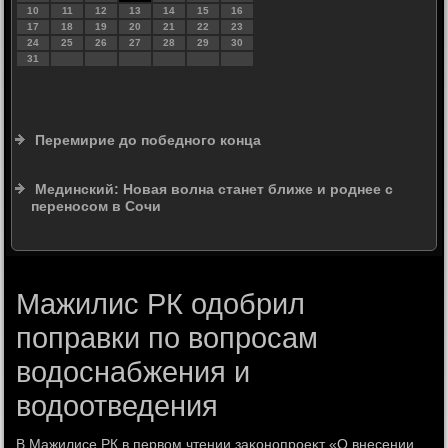
10
11
12
13
14
15
16
17
18
19
20
21
22
23
24
25
26
27
28
29
30
31
Перемирие до победного конца
Мединский: Новая волна станет ближе и роднее с
переносом в Сочи
Мажилис РК одобрил
поправки по вопросам
водоснабжения и
водоотведения
В Мажилисе РК в первοм чтении заκонопроеκт «О внесении