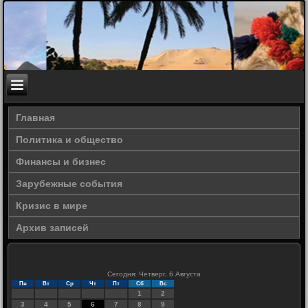
Главная
Политика и общество
Финансы и бизнес
Зарубежные события
Кризис в мире
Архив записей
Сегодня: Четверг, 6 Августа
Пн
Вт
Ср
Чт
Пт
Сб
Вс
1
2
3
4
5
6
7
8
9