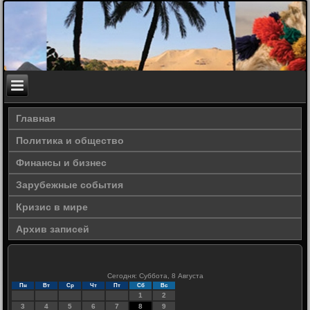
Главная
Политика и общество
Финансы и бизнес
Зарубежные события
Кризис в мире
Архив записей
Сегодня: Суббота, 8 Августа
Пн
Вт
Ср
Чт
Пт
Сб
Вс
1
2
3
4
5
6
7
8
9