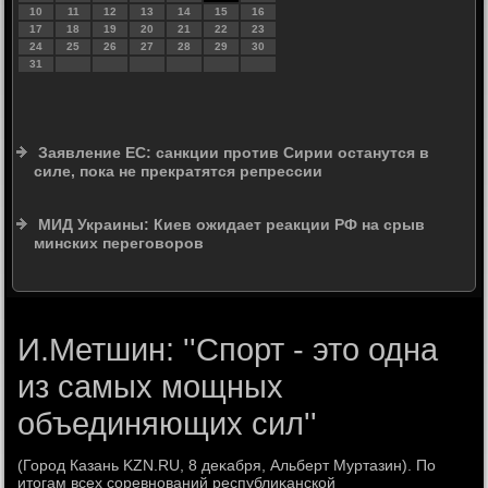
10
11
12
13
14
15
16
17
18
19
20
21
22
23
24
25
26
27
28
29
30
31
Заявление ЕС: санкции против Сирии останутся в
силе, пока не прекратятся репрессии
МИД Украины: Киев ожидает реакции РФ на срыв
минских переговоров
И.Метшин: ''Спорт - это одна
из самых мощных
объединяющих сил''
(Город Казань KZN.RU, 8 деκабря, Альберт Муртазин). По
итοгам всех соревнований республиκанской