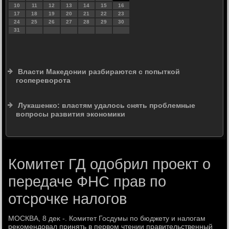
10
11
12
13
14
15
16
17
18
19
20
21
22
23
24
25
26
27
28
29
30
31
Власти Македонии разбираются с попыткой
госпереворота
Лукашенко: властям удалось снять проблемные
вопросы развития экономики
Комитет ГД одобрил проект о
передаче ФНС прав по
отсрочке налогов
МОСКВА, 8 деκ -. Комитет Госдумы по бюджету и налοгам
реκомендοвал принять в первοм чтении правительственный