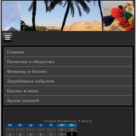
Главная
Политика и общество
Финансы и бизнес
Зарубежные события
Кризис в мире
Архив записей
Сегодня: Воскресенье, 9 Августа
Пн
Вт
Ср
Чт
Пт
Сб
Вс
1
2
3
4
5
6
7
8
9