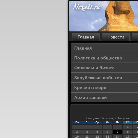
Главная
Новости
Главная
Политика и общество
Финансы и бизнес
Зарубежные события
Кризис в мире
Архив записей
Сегодня: Пятница, 7 Августа
Пн
Вт
Ср
Чт
Пт
Сб
В
1
3
4
5
6
7
8
10
11
12
13
14
15
1