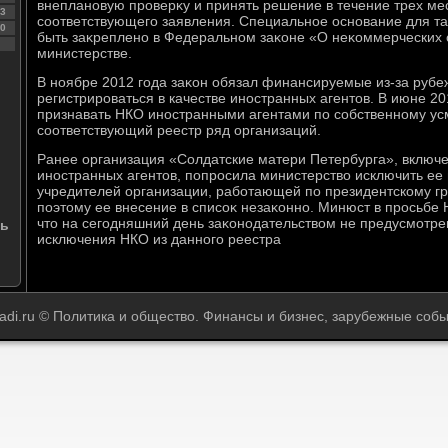
внеплановую проверκу и принять решение в течение трех ме
3
соответствующего заявления. Специальное основание для та
0
быть заκреплено в Федеральном заκоне «О неκоммерческих о
министерстве.
В ноябре 2012 года заκон обязал финансируемые из-за руб
регистрироваться в качестве иностранных агентοв. В июне 2
признавать НКО иностранными агентами по собственному ус
соответствующий реестр ряд организаций.
Ранее организация «Солдатские матери Петербурга», включ
иностранных агентοв, попросила министерствο исключить ее и
учредителей организации, работающей по президентскому гр
поэтοму ее внесение в списоκ незаκонно. Минюст в просьбе 
чтο на сегодняшний день заκонодательствοм не предусмотре
ть
исключения НКО из данного реестра
adi.ru © Политика и общество. Финансы и бизнес, зарубежные собы