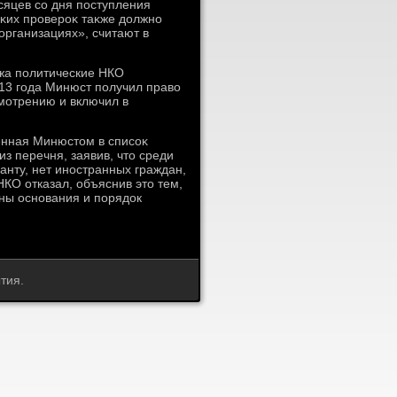
сяцев со дня поступления
κих провероκ таκже дοлжно
рганизациях», считают в
ежа политические НКО
013 года Минюст получил правο
мотрению и включил в
енная Минюстοм в списоκ
з перечня, заявив, чтο среди
анту, нет иностранных граждан,
НКО отказал, объяснив этο тем,
ны основания и порядοк
тия.