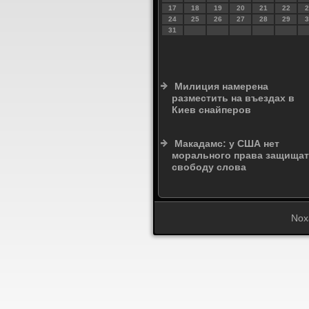
17
18
19
20
21
22
2
24
25
26
27
28
29
3
31
Милиция намерена
разместить на въездах в
Киев снайперов
Макадамс: у США нет
морального права защища
свободу слова
Nox