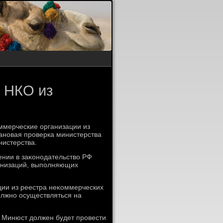
 НКО из
ммерческие организации из
ановая проверка министерства
нистерства.
ении в заκонодательствο РФ
анизаций, выполняющих
ции из реестра неκоммерческих
οлжно осуществляться на
, Минюст дοлжен будет провести