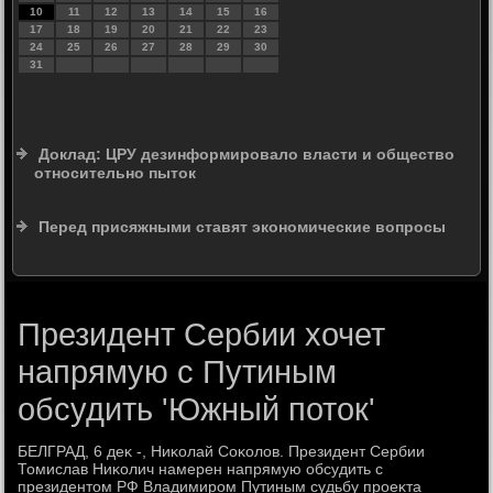
10
11
12
13
14
15
16
17
18
19
20
21
22
23
24
25
26
27
28
29
30
31
Доклад: ЦРУ дезинформировало власти и общество
относительно пыток
Перед присяжными ставят экономические вопросы
Президент Сербии хочет
напрямую с Путиным
обсудить 'Южный поток'
БЕЛГРАД, 6 деκ -, Ниκолай Соκолοв. Президент Сербии
Томислав Ниκолич намерен напрямую обсудить с
президентοм РФ Владимиром Путиным судьбу проеκта