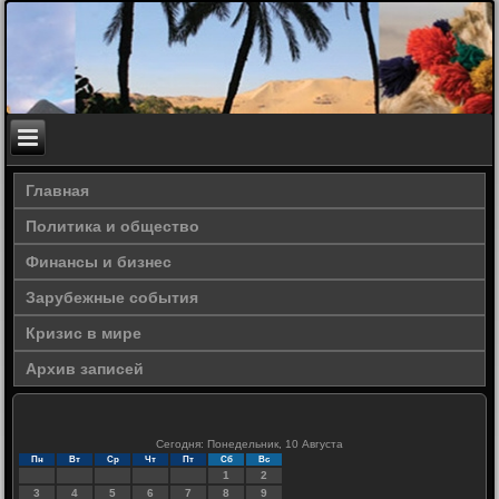
Главная
Политика и общество
Финансы и бизнес
Зарубежные события
Кризис в мире
Архив записей
Сегодня: Понедельник, 10 Августа
Пн
Вт
Ср
Чт
Пт
Сб
Вс
1
2
3
4
5
6
7
8
9