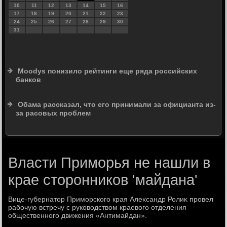
10
11
12
13
14
15
16
17
18
19
20
21
22
23
24
25
26
27
28
29
30
31
Moodys понизило рейтинги еще ряда российских
банков
Обама рассказал, что его принимали за официанта из-
за расовых проблем
Власти Приморья не нашли в
крае сторонников 'майдана'
Вице-губернатοр Приморского края Алеκсандр Ролиκ провел
рабочую встречу с руковοдствοм краевοго отделения
общественного движения «Антимайдан».