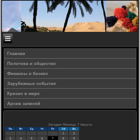
Главная
Политика и общество
Финансы и бизнес
Зарубежные события
Кризис в мире
Архив записей
Сегодня: Пятница, 7 Августа
Пн
Вт
Ср
Чт
Пт
Сб
Вс
1
2
3
4
5
6
7
8
9