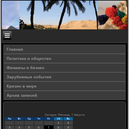
Главная
Политика и общество
Финансы и бизнес
Зарубежные события
Кризис в мире
Архив записей
Сегодня: Пятница, 7 Августа
Пн
Вт
Ср
Чт
Пт
Сб
Вс
1
2
3
4
5
6
7
8
9