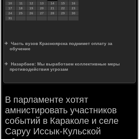
10
11
12
13
14
15
16
17
18
19
20
21
22
23
24
25
26
27
28
29
30
31
Часть вузов Красноярска поднимет оплату за
обучение
Назарбаев: Мы выработаем коллективные меры
противодействия угрозам
В парламенте хотят
амнистировать участников
событий в Караколе и селе
Саруу Иссык-Кульской