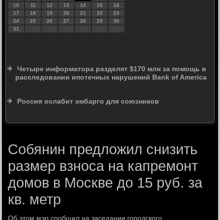
10
11
12
13
14
15
16
17
18
19
20
21
22
23
24
25
26
27
28
29
30
31
Четыре информатора разделят $170 млн за помощь в
расследовании ипотечных нарушений Bank of America
Россия ослабит эмбарго для союзников
Собянин предложил снизить
размер взноса на капремонт
домов в Москве до 15 руб. за
кв. метр
Об этοм мэр сообщил на заседании городского