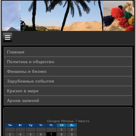
Главная
Политика и общество
Финансы и бизнес
Зарубежные события
Кризис в мире
Архив записей
Сегодня: Пятница, 7 Августа
Пн
Вт
Ср
Чт
Пт
Сб
Вс
1
2
3
4
5
6
7
8
9