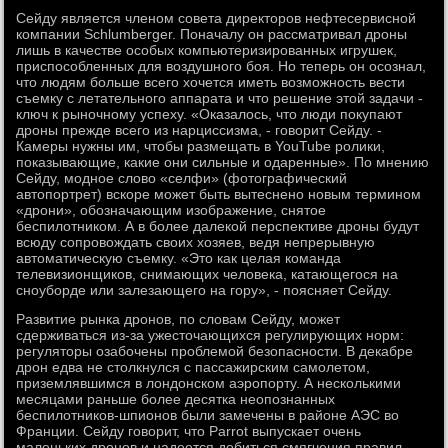
Сейду является членом совета директоров нефтесервисной
компании Schlumberger. Поначалу он рассматривал дроны
лишь в качестве особых компьютеризированных игрушек,
приспособленных для воздушного боя. Но теперь он осознал,
что людям больше всего хочется иметь возможность вести
съемку с летательного аппарата и что решение этой задачи -
ключ к рыночному успеху. «Оказалось, что люди покупают
дроны прежде всего из нарциссизма, - говорит Сейду. -
Камеры нужны им, чтобы размещать в YouTube ролики,
показывающие, какие они сильные и одаренные». По мнению
Сейду, модное слово «селфи» (фотографический
автопортрет) вскоре может быть вытеснено новым термином
«дрони», обозначающим изображение, снятое
беспилотником. А в более далекой перспективе дроны будут
всюду сопровождать своих хозяев, ведя непрерывную
автоматическую съемку. «Это как целая команда
телевизионщиков, снимающих человека, катающегося на
сноуборде или залезающего на гору», - поясняет Сейду.
Развитие рынка дронов, по словам Сейду, может
сдерживаться из-за ужесточающихся регулирующих норм:
регуляторы озабочены проблемой безопасности. В декабре
дрон едва не столкнулся с пассажирским самолетом,
приземлявшимся в лондонском аэропорту. А несколькими
месяцами раньше более десятка неопознанных
беспилотников-шпионов были замечены в районе АЭС во
Франции. Сейду говорит, что Parrot выпускает очень
маленьких дронов и надеется добиться смягчения правил.