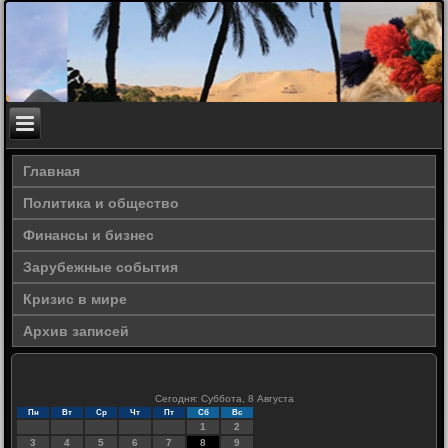
Главная
Политика и общество
Финансы и бизнес
Зарубежные события
Кризис в мире
Архив записей
Сегодня: Суббота, 8 Августа
Пн
Вт
Ср
Чт
Пт
Сб
Вс
1
2
3
4
5
6
7
8
9