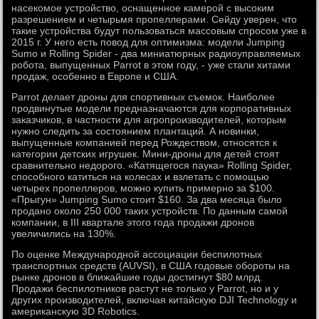
насекомое устройство, оснащенное камерой с высоким
разрешением и четырьмя пропеллерами. Сейду уверен, что
такие устройства будут пользоваться массовым спросом уже в
2015 г. У него есть повод для оптимизма: модели Jumping
Sumo и Rolling Spider - два миниатюрных радиоуправляемых
робота, выпущенных Parrot в этом году, - уже стали хитами
продаж, особенно в Европе и США.
Parrot делает дроны для спортивных съемок. Наиболее
продвинутые модели предназначаются для корпоративных
заказчиков, в частности для агропроизводителей, которым
нужно следить за состоянием плантаций. А новинки,
выпущенные компанией перед Рождеством, относятся к
категории детских игрушек. Мини-дроны для детей стоят
сравнительно недорого. «Катящегося паука» Rolling Spider,
способного катиться на колесах и взлетать с помощью
четырех пропеллеров, можно купить примерно за $100.
«Прыгун» Jumping Sumo стоит $160. За два месяца было
продано около 250 000 таких устройств. По данным самой
компании, в III квартале этого года продажи дронов
увеличились на 130%.
По оценке Международной ассоциации беспилотных
транспортных средств (AUVSI), в США годовые обороты на
рынке дронов в ближайшие годы достигнут $80 млрд.
Продажи беспилотников растут не только у Parrot, но и у
других производителей, включая китайскую DJI Technology и
американскую 3D Robotics.