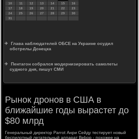
10
11
12
13
14
15
16
17
18
19
20
21
22
23
24
25
26
27
28
29
30
31
Глава наблюдателей ОБСЕ на Украине осудил
обстрелы Донецка
Пентагон собрался модернизировать самолеты
судного дня, пишут СМИ
Рынок дронов в США в
ближайшие годы вырастет до
$80 млрд
Генеральный директор Parrot Анри Сейду тестирует новый
беспилотный летательный аппарат Bebop - похожее на