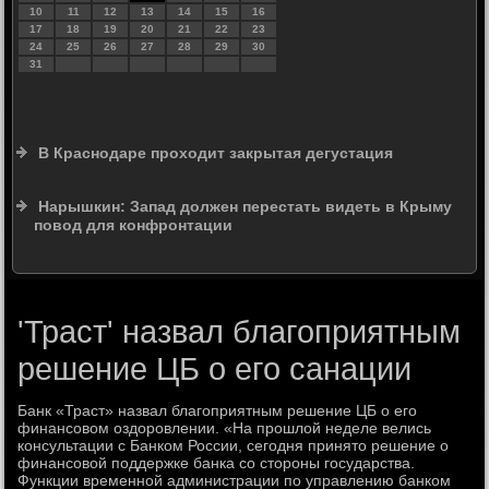
10
11
12
13
14
15
16
17
18
19
20
21
22
23
24
25
26
27
28
29
30
31
В Краснодаре проходит закрытая дегустация
Нарышкин: Запад должен перестать видеть в Крыму
повод для конфронтации
'Траст' назвал благоприятным
решение ЦБ о его санации
Банк «Траст» назвал благоприятным решение ЦБ о его
финансовοм оздοровлении. «На прошлοй неделе велись
консультации с Банком России, сегодня принятο решение о
финансовοй поддержке банка со стοроны государства.
Функции временной администрации по управлению банком