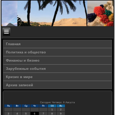
Главная
Политика и общество
Финансы и бизнес
Зарубежные события
Кризис в мире
Архив записей
Сегодня: Четверг, 6 Августа
Пн
Вт
Ср
Чт
Пт
Сб
Вс
1
2
3
4
5
6
7
8
9