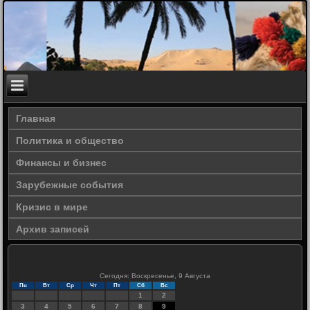
Главная
Политика и общество
Финансы и бизнес
Зарубежные события
Кризис в мире
Архив записей
Сегодня: Воскресенье, 9 Августа
Пн
Вт
Ср
Чт
Пт
Сб
Вс
1
2
3
4
5
6
7
8
9