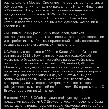
расположено в Москве. Оно станет четвертым региональным
офисом компании, три других находятся в Индии, Индонезии
и Вьетнаме. Представительство займется поддержкой и
продвижением продуктов UCWeb в России и других
русскоговорящих странах. Его возглавит Павел Симонов,
который является региональным менеджером компании в
России и СНГ.
«Мы ищем новых российских партнеров, включая
поставщиков контента и IТ-сервисов, а также рекламодателей
и разработчиков мобильных приложений, чтобы совместно
создать здоровую экосистему», - заявил он.
UCWeb была основана в 2004 г. в Китае. Alibaba Group ее
выкупила в 2012 г. Компания занимается разработкой
мобильного браузера для устройств на всех мобильных
операционных системах, включая iOS, Android, Windows
Phone и др. Браузер использует сжатие страниц с помощью
прокси-серверов и облачную технологию ускорения загрузки
данных (Cloud Acceleration) и другие инструменты для
оптимизации работы. У UCWeb есть сеть независимых
серверов в Азии, Северной Америке и Европе, которая
обслуживает пользователей из более чем 150 стран мира, UC
Browser доступен на 11 языках.
В апреле 2012 г. UCWeb создала рабочую группу для
поддержки разработки UC Browser в России, после чего была
представлена первая русская версия браузера для устройств