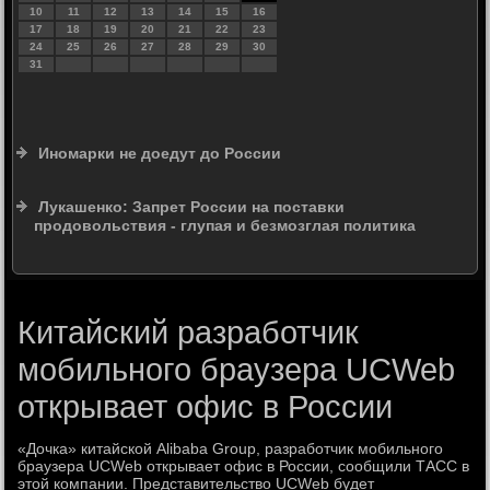
10
11
12
13
14
15
16
17
18
19
20
21
22
23
24
25
26
27
28
29
30
31
Иномарки не доедут до России
Лукашенко: Запрет России на поставки
продовольствия - глупая и безмозглая политика
Китайский разработчик
мобильного браузера UCWeb
открывает офис в России
«Дочка» китайской Alibaba Group, разработчик мобильного
браузера UCWeb открывает офис в России, сообщили ТАСС в
этой компании. Представительство UCWeb будет