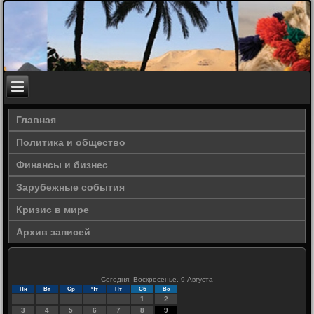
Главная
Политика и общество
Финансы и бизнес
Зарубежные события
Кризис в мире
Архив записей
Сегодня: Воскресенье, 9 Августа
Пн
Вт
Ср
Чт
Пт
Сб
Вс
1
2
3
4
5
6
7
8
9