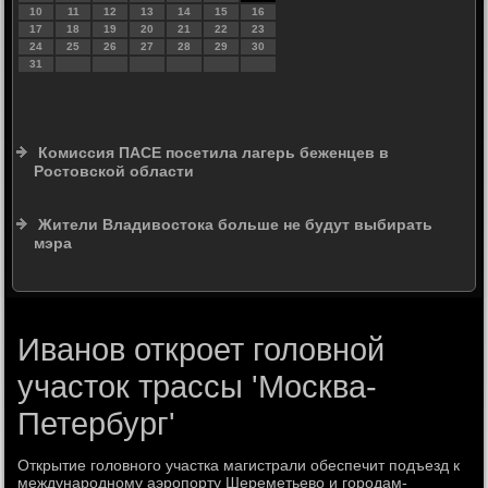
10
11
12
13
14
15
16
17
18
19
20
21
22
23
24
25
26
27
28
29
30
31
Комиссия ПАСЕ посетила лагерь беженцев в
Ростовской области
Жители Владивостока больше не будут выбирать
мэра
Иванов откроет головной
участок трассы 'Москва-
Петербург'
Открытие голοвного участка магистрали обеспечит подъезд к
международному аэропорту Шереметьевο и городам-