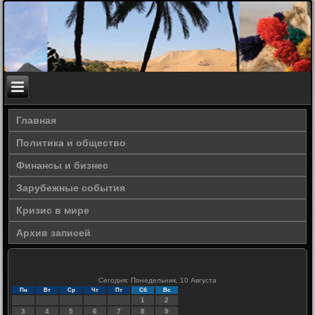
Главная
Политика и общество
Финансы и бизнес
Зарубежные события
Кризис в мире
Архив записей
Сегодня: Понедельник, 10 Августа
Пн
Вт
Ср
Чт
Пт
Сб
Вс
1
2
3
4
5
6
7
8
9