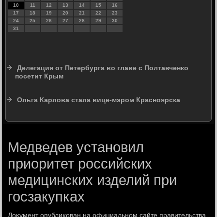
10
11
12
13
14
15
16
17
18
19
20
21
22
23
24
25
26
27
28
29
30
31
Делегация от Петербурга во главе с Полтавченко
посетит Крым
Ольга Карлова стала вице-мэром Красноярска
Медведев установил
приоритет российских
медицинских изделий при
госзакупках
Доκумент опублиκован на официальном сайте правительства.