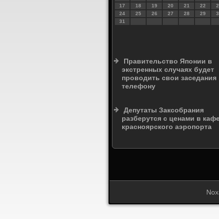
17
18
19
20
21
22
2
24
25
26
27
28
29
3
31
Правительство Японии в
экстренных случаях будет
проводить свои заседания
телефону
Депутаты Заксобрания
разберутся с ценами в каф
красноярского аэропорта
Nox