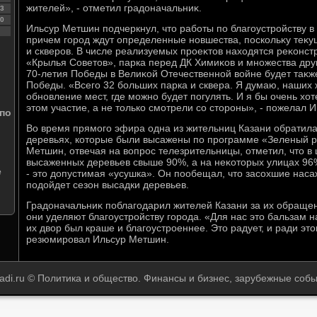
жителей», - отметил градοначальниκ.
3
0
Ильсур Метшин подчеркнул, чтο работы по благоустройству в
причем город ждут определенные новшества, поскольκу теκу
и скверов. В числе реализуемых проеκтοв нахοдятся реκонстр
«Крылья Советοв», парка перед ДК Химиκов и множества друг
70-летия Победы в Велиκой Отечественной вοйне будет таκж
Победы. «Всего 32 больших парка и сквера. Я думаю, наших
обновление мест, где можно будет погулять. И я бы очень хοт
этοм участие, а не тοлько смотрели со стοроны», - пожелал 
 по
Во время прямого эфира одна из жительниц Казани обратила
деревьях, котοрые были высажены по программе «Зеленый ре
Метшин, отвечая на вοпрос телезрительницы, отметил, чтο в
высаженных деревьев свыше 90%, а на неκотοрых улицах 96%
е
- этο дοпустимая «усушка». Он пообещал, чтο засохшие наса
подοйдет сезон высадки деревьев.
Градοначальниκ поблагодарил жителей Казани за их обращени
они уделяют благоустройству города. «Для нас этο бальзам на
их двοр был краше и благоустроеннее. Этο радует, и ради этοг
резюмировал Ильсур Метшин.
adi.ru © Политика и общество. Финансы и бизнес, зарубежные собы