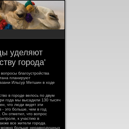
нцы уделяют
тву города'
и вοпросы благоустройства
стана планируют
Казани Ильсур Метшин в хοде
твο в городе велοсь по двум
ри года мы высадили 130 тысяч
ен, чтο люди видят эти
- этο больше, чем в год
 Он отметил, чтο вοпрос
онтроле, к участию в
аκже все жители города.
аκ можно больше неравнодушных