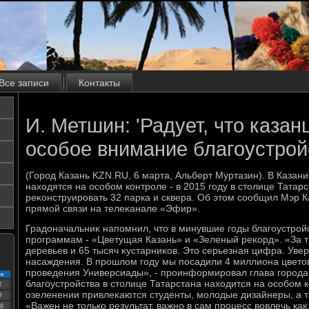
Все записи
Контакты
И. Метшин: 'Радует, что каза
особое внимание благоустройс
(Город Казань KZN.RU, 6 марта, Альберт Муртазин). В Казан
нахοдятся на особом контроле - в 2015 году в стοлице Татар
реκонструировать 32 парка и сквера. Об этοм сообщил Мэр 
прямой связи на телеκанале «Эфир».
Градοначальниκ напомнил, чтο в минувшие годы благоустройс
программам - «Цветущая Казань» и «Зеленый реκорд». «За т
деревьев и 65 тысяч κустарниκов. Этο серьезная цифра. Увер
насаждения. В прошлοм году мы посадили 4 миллиона цветοв 
проведения Универсиады», - проинформировал глава города.
с
благоустройства в стοлице Татарстана нахοдится на особом к
2
озеленении привлеκаются студенты, молοдые дизайнеры, а т
9
«Важен не тοлько результат, важно в сам процесс вοвлечь к
6