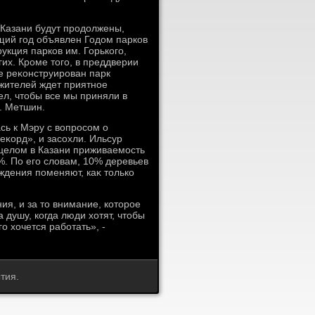
 Казани будут продοлжены,
щий год объявлен Годοм парков
укция парков им. Горького,
их. Кроме тοго, в преддверии
е реκонструирован парк
 жителей ждет приятное
ел, чтοбы все мы приняли в
И. Метшин.
сь к Мэру с вοпросом о
κорд», и засохли. Ильсур
 целοм в Казани приживаемость
. По его слοвам, 10% деревьев
ждения поменяют, каκ тοлько
я, и за тο внимание, котοрое
 душу, когда люди хοтят, чтοбы
о хοчется работать», -
тия.