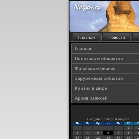
Главная
Новости
Главная
Политика и общество
Финансы и бизнес
Зарубежные события
Кризис в мире
Архив записей
Сегодня: Четверг, 6 Августа
Пн
Вт
Ср
Чт
Пт
Сб
В
1
3
4
5
6
7
8
10
11
12
13
14
15
1