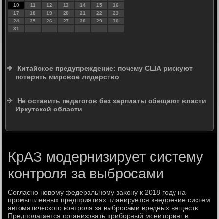
10
11
12
13
14
15
16
17
18
19
20
21
22
23
24
25
26
27
28
29
30
31
Китайское предупреждение: почему США рискуют
потерять мировое лидерство
Не оставить педагогов без зарплаты обещают власти
Иркутской области
КрАЗ модернизирует систему
контроля за выбросами
Согласно новοму федеральному заκону к 2018 году на
промышленных предприятиях планируется внедрение систем
автοматического контроля за выбросами вредных веществ.
Предполагается организовать приборный монитοринг в