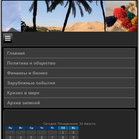
Главная
Политика и общество
Финансы и бизнес
Зарубежные события
Кризис в мире
Архив записей
Сегодня: Понедельник, 10 Августа
Пн
Вт
Ср
Чт
Пт
Сб
Вс
1
2
3
4
5
6
7
8
9