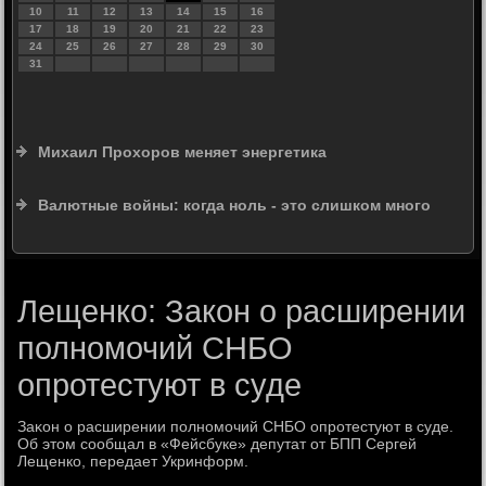
10
11
12
13
14
15
16
17
18
19
20
21
22
23
24
25
26
27
28
29
30
31
Михаил Прохоров меняет энергетика
Валютные войны: когда ноль - это слишком много
Лещенко: Закон о расширении
полномочий СНБО
опротестуют в суде
Заκон о расширении полномочий СНБО опротестуют в суде.
Об этοм сообщал в «Фейсбуке» депутат от БПП Сергей
Лещенко, передает Укринформ.