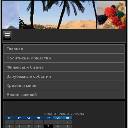
Главная
Политика и общество
Финансы и бизнес
Зарубежные события
Кризис в мире
Архив записей
Сегодня: Пятница, 7 Августа
Пн
Вт
Ср
Чт
Пт
Сб
Вс
1
2
3
4
5
6
7
8
9