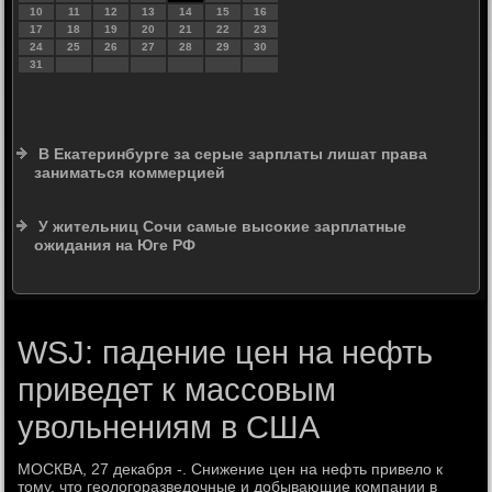
10
11
12
13
14
15
16
17
18
19
20
21
22
23
24
25
26
27
28
29
30
31
В Екатеринбурге за серые зарплаты лишат права
заниматься коммерцией
У жительниц Сочи самые высокие зарплатные
ожидания на Юге РФ
WSJ: падение цен на нефть
приведет к массовым
увольнениям в США
МОСКВА, 27 декабря -. Снижение цен на нефть привело к
тому, что геологоразведочные и добывающие компании в