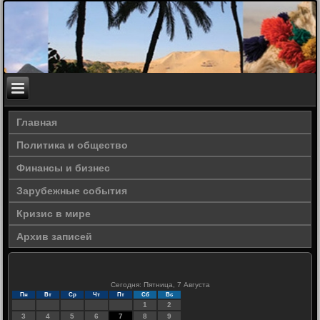
Главная
Политика и общество
Финансы и бизнес
Зарубежные события
Кризис в мире
Архив записей
Сегодня: Пятница, 7 Августа
Пн
Вт
Ср
Чт
Пт
Сб
Вс
1
2
3
4
5
6
7
8
9