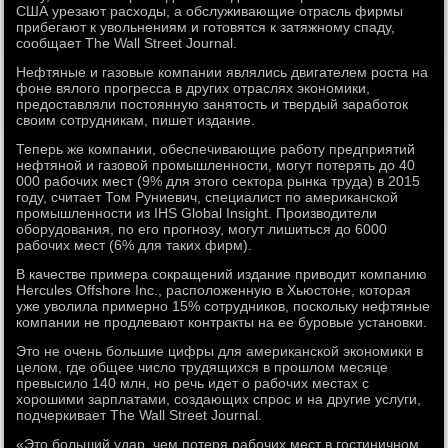
США урезают расходы, а обслуживающие отрасль фирмы
прибегают к увольнениям и готовятся к затяжному спаду,
сообщает The Wall Street Journal.
Нефтяные и газовые компании являлись двигателем роста на
фоне вялого прогресса в других отраслях экономики,
предоставляли постоянную занятость и твердый заработок
своим сотрудникам, пишет издание.
Теперь же компании, обеспечивающие работу предприятий
нефтяной и газовой промышленности, могут потерять до 40
000 рабочих мест (9% для этого сектора рынка труда) в 2015
году, считает Том Руниевич, специалист по американской
промышленности из IHS Global Insight. Производители
оборудования, по его прогнозу, могут лишиться до 6000
рабочих мест (6% для таких фирм).
В качестве примера сокращений издание приводит компанию
Hercules Offshore Inc., расположенную в Хьюстоне, которая
уже уволила примерно 15% сотрудников, поскольку нефтяные
компании не продлевают контракты на ее буровые установки.
Это не очень большие цифры для американской экономики в
целом, где общее число трудящихся в прошлом месяце
превысило 140 млн, но речь идет о рабочих местах с
хорошими зарплатами, создающих спрос и на другие услуги,
подчеркивает The Wall Street Journal.
«Это больший удар, чем потеря рабочих мест в гостиничном