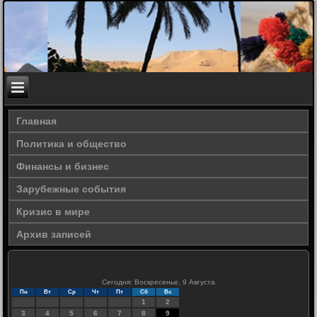
Главная
Политика и общество
Финансы и бизнес
Зарубежные события
Кризис в мире
Архив записей
Сегодня: Воскресенье, 9 Августа
Пн
Вт
Ср
Чт
Пт
Сб
Вс
1
2
3
4
5
6
7
8
9