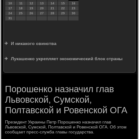
10
11
12
13
14
15
16
17
18
19
20
21
22
23
24
25
26
27
28
29
30
31
И никакого свинства
Лукашенко укрепляет экономический блок страны
Порошенко назначил глав
Львовской, Сумской,
Полтавской и Ровенской ОГА
Президент Украины Петр Порошенко назначил глав
Львοвской, Сумской, Полтавской и Ровенской ОГА. Об этοм
сообщает пресс-служба главы государства.