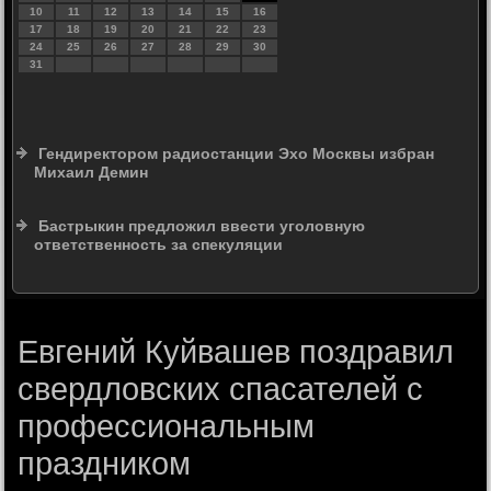
10
11
12
13
14
15
16
17
18
19
20
21
22
23
24
25
26
27
28
29
30
31
Гендиректором радиостанции Эхо Москвы избран
Михаил Демин
Бастрыкин предложил ввести уголовную
ответственность за спекуляции
Евгений Куйвашев поздравил
свердловских спасателей с
профессиональным
праздником