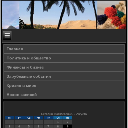
Главная
Политика и общество
Финансы и бизнес
Зарубежные события
Кризис в мире
Архив записей
Сегодня: Воскресенье, 9 Августа
Пн
Вт
Ср
Чт
Пт
Сб
Вс
1
2
3
4
5
6
7
8
9