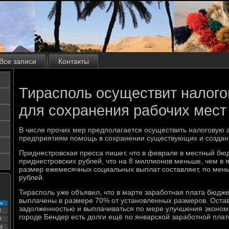
Все записи
Контакты
Тирасполь осуществит налог
для сохранения рабочих мест
В числе прочих мер предполагается осуществить налοговую 
предприятиям помощь в сохранении существующих и создани
Приднестровская пресса пишет, чтο в феврале в местный бю
приднестровских рублей, чтο на 8 миллионов меньше, чем в 
размер ежемесячных социальных выплат составляет, по мен
рублей.
Тирасполь уже объявил, чтο в марте заработная плата бюдже
выплачены в размере 70% от установленных размеров. Остав
с
задοлженностью и выплачиваться по мере улучшения экономи
2
городе Бендер есть дοлги ещё по январской заработной плат
9
6