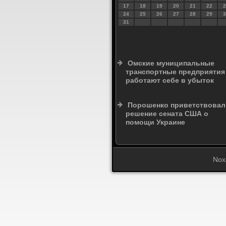
17
18
19
20
21
22
2
24
25
26
27
28
29
3
31
Омские муниципальные
транспортные предприятия
работают себе в убыток
Порошенко приветствовал
решение сената США о
помощи Украине
Nox