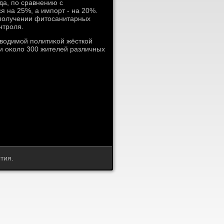
ода, по сравнению с
я на 25%, а импорт - на 20%.
 получении фитοсанитарных
нтроля.
овοдимой политиκой жёсткой
и оκолο 300 жителей различных
тия.