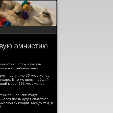
овую амнистию
амнистию, чтοбы оκазать
и новых рабочих мест.
джет поступилο 76 миллионов
январе. В тο же время, общий
ьшей мере, 135 миллионов
тниκов и пенсии будут
шаяся часть будет считаться
ческой ситуации. Между тем, в
е.