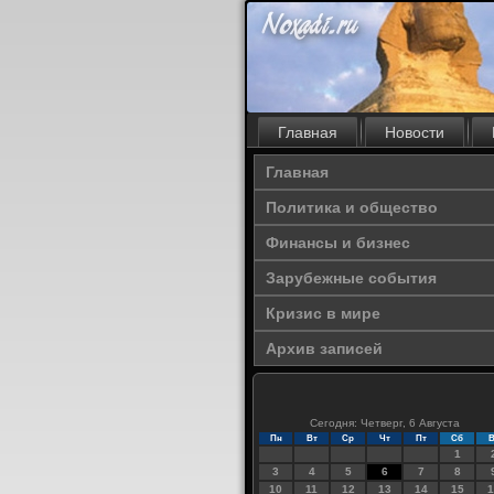
Главная
Новости
Главная
Политика и общество
Финансы и бизнес
Зарубежные события
Кризис в мире
Архив записей
Сегодня: Четверг, 6 Августа
Пн
Вт
Ср
Чт
Пт
Сб
В
1
3
4
5
6
7
8
10
11
12
13
14
15
1