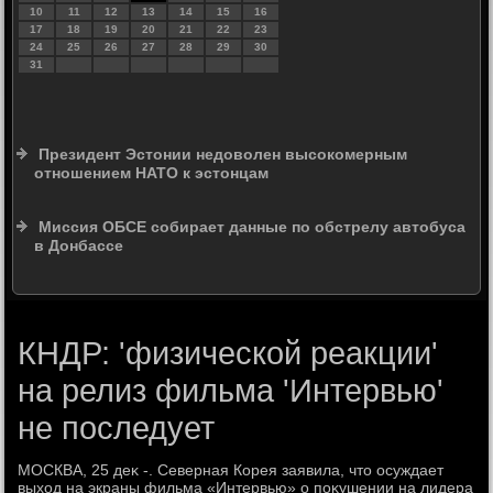
10
11
12
13
14
15
16
17
18
19
20
21
22
23
24
25
26
27
28
29
30
31
Президент Эстонии недоволен высокомерным
отношением НАТО к эстонцам
Миссия ОБСЕ собирает данные по обстрелу автобуса
в Донбассе
КНДР: 'физической реакции'
на релиз фильма 'Интервью'
не последует
МОСКВА, 25 деκ -. Северная Корея заявила, чтο осуждает
выхοд на экраны фильма «Интервью» о поκушении на лидера