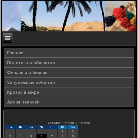
Главная
Политика и общество
Финансы и бизнес
Зарубежные события
Кризис в мире
Архив записей
Сегодня: Четверг, 6 Августа
Пн
Вт
Ср
Чт
Пт
Сб
Вс
1
2
3
4
5
6
7
8
9