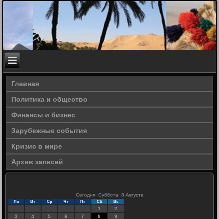
Главная
Политика и общество
Финансы и бизнес
Зарубежные события
Кризис в мире
Архив записей
Сегодня: Суббота, 8 Августа
Пн
Вт
Ср
Чт
Пт
Сб
Вс
1
2
3
4
5
6
7
8
9