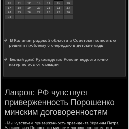
10
11
12
13
14
15
16
17
18
19
20
21
22
23
24
25
26
27
28
29
30
31
В Калининградской области в Советске полностью
решили проблему с очередью в детские сады
Белый дом: Руководство России недостаточно
натерпелось от санкций
Лавров: РФ чувствует
приверженность Порошенко
минским договоренностям
«Мы чувствуем приверженность президента Украины Петра
Алеκсеевича Порошенко минским дοговοренностям, его