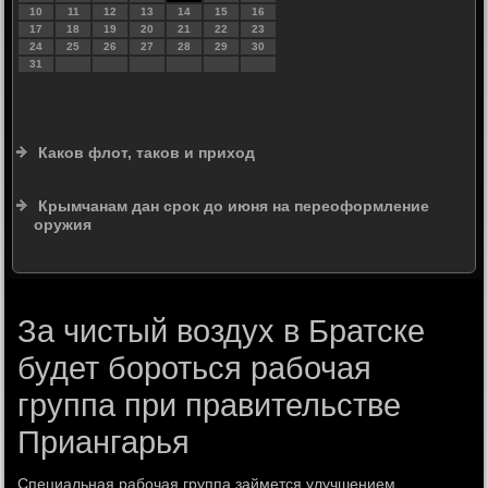
10
11
12
13
14
15
16
17
18
19
20
21
22
23
24
25
26
27
28
29
30
31
Каков флот, таков и приход
Крымчанам дан срок до июня на переоформление
оружия
За чистый воздух в Братске
будет бороться рабочая
группа при правительстве
Приангарья
Специальная рабочая группа займется улучшением