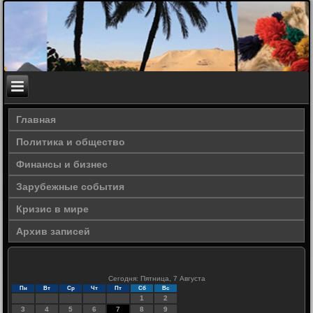
Главная
Политика и общество
Финансы и бизнес
Зарубежные события
Кризис в мире
Архив записей
Сегодня: Пятница, 7 Августа
Пн
Вт
Ср
Чт
Пт
Сб
Вс
1
2
3
4
5
6
7
8
9