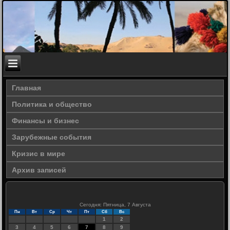
Главная
Политика и общество
Финансы и бизнес
Зарубежные события
Кризис в мире
Архив записей
Сегодня: Пятница, 7 Августа
Пн
Вт
Ср
Чт
Пт
Сб
Вс
1
2
3
4
5
6
7
8
9