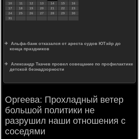
10
11
12
13
14
15
16
17
18
19
20
21
22
23
24
25
26
27
28
29
30
31
Альфа-банк отказался от ареста судов ЮТэйр до
конца праздников
Александр Ткачев провел совещание по профилактике
детской безнадзорности
Оргеева: Прохладный ветер
большой политики не
разрушил наши отношения с
соседями