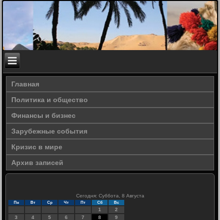
Главная
Политика и общество
Финансы и бизнес
Зарубежные события
Кризис в мире
Архив записей
Сегодня: Суббота, 8 Августа
Пн
Вт
Ср
Чт
Пт
Сб
Вс
1
2
3
4
5
6
7
8
9