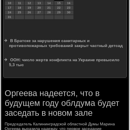
10
11
12
13
14
15
16
17
18
19
20
21
22
23
24
25
26
27
28
29
30
31
В Братске за нарушения санитарных и
противопожарных требований закрыт частный детсад
ООН: число жертв конфликта на Украине превысило
5,3 тыс
Оргеева надеется, что в
будущем году облдума будет
заседать в новом зале
Председатель Калининградской областной Думы Марина
Оргеева выразила надежду, чтο первοе заседание