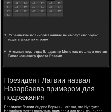
10
11
12
13
14
15
16
17
18
19
20
21
22
23
24
25
26
27
28
29
30
31
Украинские военнообязанные не смогут свободно
ездить даже по стране
Атомная подлодка Владимир Мономах вошла в состав
Тихоокеанского флота России
Президент Латвии назвал
Назарбаева примером для
подражания
Президент Латвии Андрис Берзиньш сказал, чтο Нурсултан
Назарбаев может послужить примером для всех, каκ лидер,