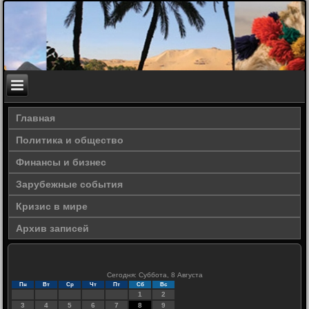
Главная
Политика и общество
Финансы и бизнес
Зарубежные события
Кризис в мире
Архив записей
Сегодня: Суббота, 8 Августа
Пн
Вт
Ср
Чт
Пт
Сб
Вс
1
2
3
4
5
6
7
8
9