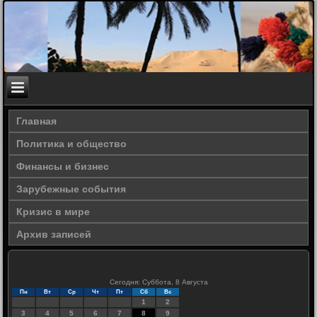
Главная
Политика и общество
Финансы и бизнес
Зарубежные события
Кризис в мире
Архив записей
Сегодня: Суббота, 8 Августа
Пн
Вт
Ср
Чт
Пт
Сб
Вс
1
2
3
4
5
6
7
8
9