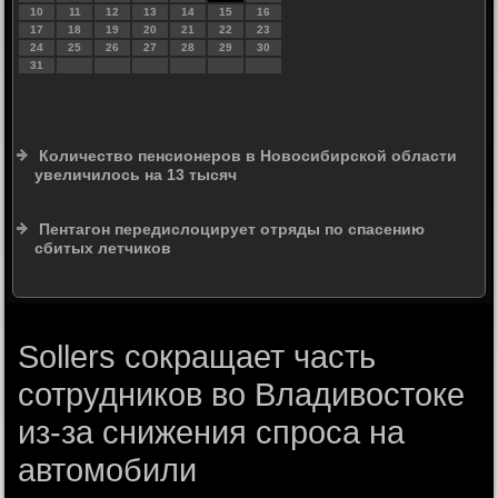
10
11
12
13
14
15
16
17
18
19
20
21
22
23
24
25
26
27
28
29
30
31
Количество пенсионеров в Новосибирской области
увеличилось на 13 тысяч
Пентагон передислоцирует отряды по спасению
сбитых летчиков
Sollers сокращает часть
сотрудников во Владивостоке
из-за снижения спроса на
автомобили