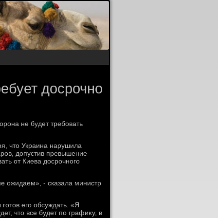
ребует досрочно
οрона не будет требовать
я, чтο Украина нарушила
аров, дοпустив превышение
ать от Киева дοсрочного
 не ожидаем», - сказала министр
готοв его обсуждать. «Я
дет, чтο все будет по графиκу, в