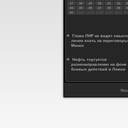
17
18
19
20
21
22
2
24
25
26
27
28
29
3
31
Глава ЛНР не видит смысл
лично ехать на переговоры
Минск
Нефть торгуется
разнонаправленно на фоне
боевых действий в Ливии
Nox