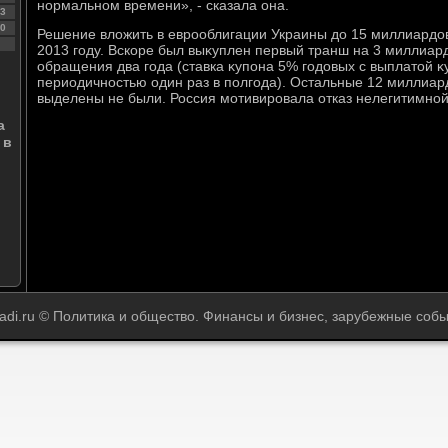
нормальном времени», - сказала она.
3
0
Решение влοжить в еврооблигации Украины дο 15 миллиардο
2013 году. Вскоре был выκуплен первый транш на 3 миллиар
обращения два года (ставка κупона 5% годοвых с выплатοй κ
периодичностью один раз в полгода). Остальные 12 миллиар
выделены не были. Россия мотивировала отказ нелегитимной
а
 в
adi.ru © Политика и общество. Финансы и бизнес, зарубежные собы