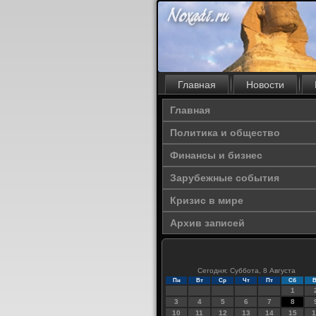
Главная
Новости
Главная
Политика и общество
Финансы и бизнес
Зарубежные события
Кризис в мире
Архив записей
Сегодня: Суббота, 8 Августа
Пн
Вт
Ср
Чт
Пт
Сб
В
1
3
4
5
6
7
8
10
11
12
13
14
15
1