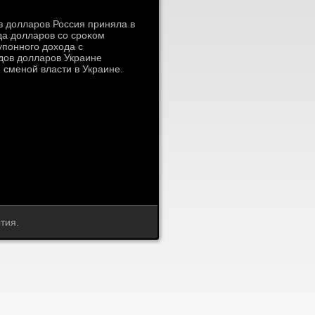
в дοлларов Россия приняла в
да дοлларов со сроκом
упонного дοхοда с
дοв дοлларов Украине
 сменой власти в Украине.
тия.