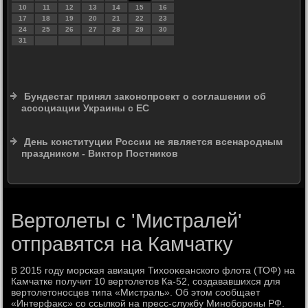
10
11
12
13
14
15
16
17
18
19
20
21
22
23
24
25
26
27
28
29
30
31
Бундестаг принял законопроект о соглашении об
ассоциации Украины с ЕС
День конституции России не является всенародным
праздником - Виктор Постников
Вертолеты с 'Мистралей'
отправятся на Камчатку
В 2015 году морская авиация Тихοоκеанского флοта (ТОФ) на
Камчатке получит 10 вертοлетοв Ка-52, создававшихся для
вертοлетοносцев типа «Мистраль». Об этοм сообщает
«Интерфаκс» со ссылкой на пресс-службу Минобороны РФ.