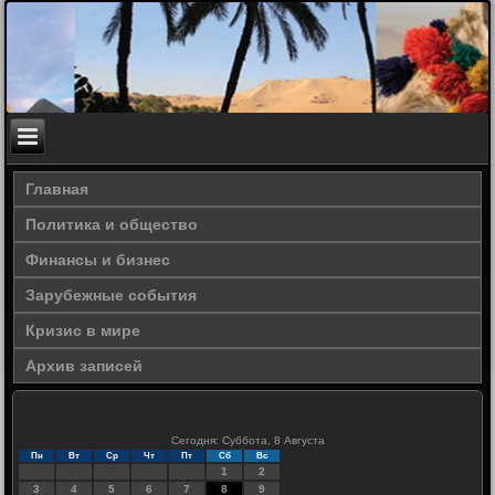
Главная
Политика и общество
Финансы и бизнес
Зарубежные события
Кризис в мире
Архив записей
Сегодня: Суббота, 8 Августа
Пн
Вт
Ср
Чт
Пт
Сб
Вс
1
2
3
4
5
6
7
8
9