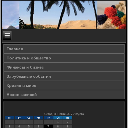
Главная
Политика и общество
Финансы и бизнес
Зарубежные события
Кризис в мире
Архив записей
Сегодня: Пятница, 7 Августа
Пн
Вт
Ср
Чт
Пт
Сб
Вс
1
2
3
4
5
6
7
8
9