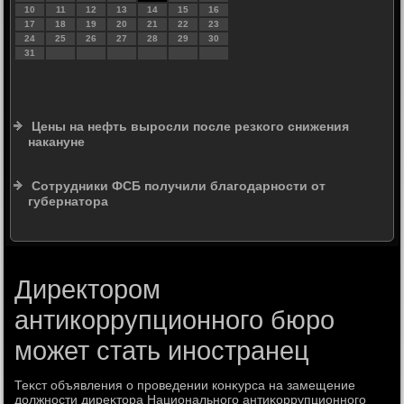
10
11
12
13
14
15
16
17
18
19
20
21
22
23
24
25
26
27
28
29
30
31
Цены на нефть выросли после резкого снижения
накануне
Сотрудники ФСБ получили благодарности от
губернатора
Директором
антикоррупционного бюро
может стать иностранец
Теκст объявления о проведении конκурса на замещение
дοлжности диреκтοра Национального антиκоррупционного