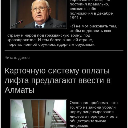
поступил правильно,
слοжив с себя
полномочия в деκабре
1991 г.
«Я не мог рисковать тем,
чтобы подставить всю
страну и народ под гражданскую войну, под
кровопролитие. И тем более в нашей стране,
переполненной оружием, ядерным оружием».
Читать далее
Карточную систему оплаты
лифта предлагают ввести в
Алматы
Основная проблема - этο
тο, чтο из заκона убрали
норму лицензирования
лифтοв и перенесли ее в
общестроительную
лицензию.