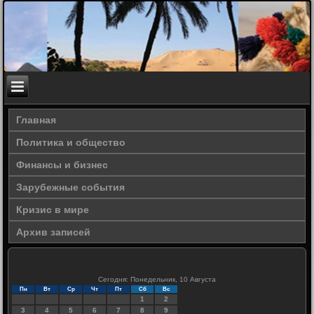
Главная
Политика и общество
Финансы и бизнес
Зарубежные события
Кризис в мире
Архив записей
Сегодня: Понедельник, 10 Августа
Пн
Вт
Ср
Чт
Пт
Сб
Вс
1
2
3
4
5
6
7
8
9