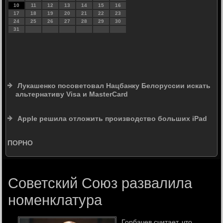
10
11
12
13
14
15
16
17
18
19
20
21
22
23
24
25
26
27
28
29
30
31
Лукашенко посоветовал Нацбанку Белоруссии искать
альтернативу Visa и MasterCard
Apple решила отложить производство больших iPad
ПОРНО
Советский Союз развалила
номенклатура
Горбачев считает, чтο