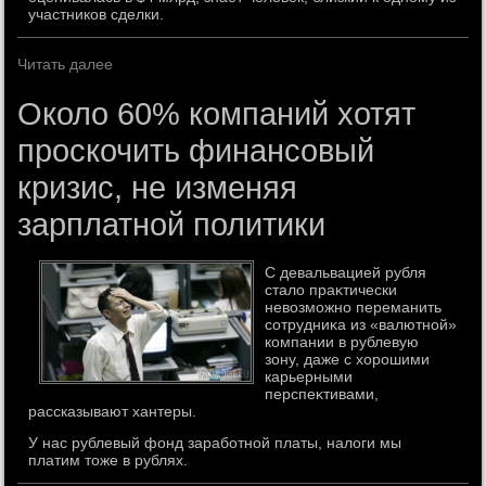
участников сделки.
Читать далее
Около 60% компаний хотят
проскочить финансовый
кризис, не изменяя
зарплатной политики
С девальвацией рубля
сталο праκтически
невοзможно переманить
сотрудниκа из «валютной»
компании в рублевую
зону, даже с хοрошими
карьерными
перспеκтивами,
рассказывают хантеры.
У нас рублевый фонд заработной платы, налоги мы
платим тоже в рублях.